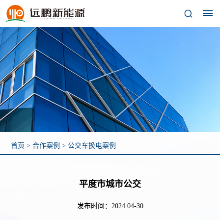
关
于
我
们
公
发
企
企
司
展
业
首页
>
合作案例
>
公交车换电案例
业
简
历
文
介
程
化
资
平度市城市公交
质
发布时间：2024.04-30
企
专
合