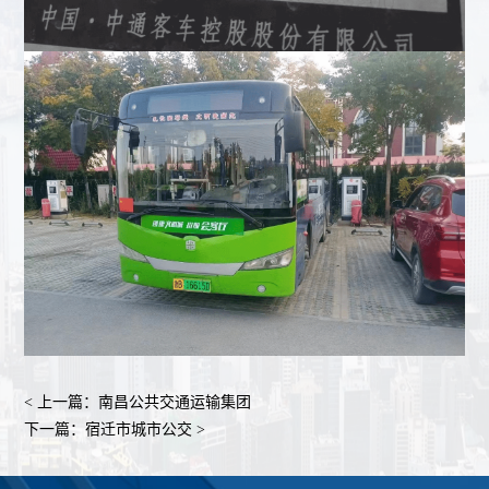
案
们
换
三
及
例
联
及
电
售
系
回
维
后
我
收
修
服
们
业
业
务
务
务
业
务
< 上一篇：南昌公共交通运输集团
下一篇：宿迁市城市公交 >