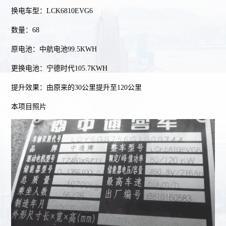
业
业
换电车型：LCK6810EVG6
作
荣
证
数量：68
誉
书
案
原电池：中航电池99.5KWH
例
更换电池：宁德时代105.7KWH
公
公
业
提升效果：由原来的30公里提升至120公里
交
交
务
本项目照片
车
车
换
三
介
电
电
绍
案
维
动
新
公
联
例
修
力
能
交
及
系
电
源
车
售
池
车
技
后
我
更
辆
术